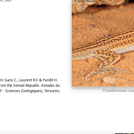
, 1983
In: Gans C., Laurent R.F. & Pandit H.
 from the Somali Republic. Annales du
8º - Sciences Zoologiques), Tervuren,
Pseuderemias sav