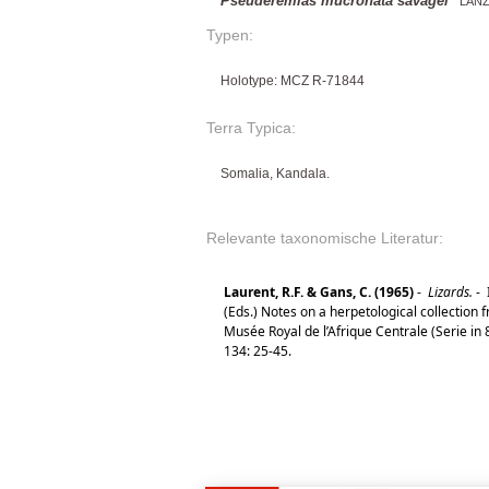
Pseuderemias mucronata savagei
LANZA
Typen:
Holotype: MCZ R-71844
Terra Typica:
Somalia, Kandala.
Relevante taxonomische Literatur:
Laurent, R.F. & Gans, C. (1965)
-
Lizards.
-
(Eds.) Notes on a herpetological collection
Musée Royal de l’Afrique Centrale (Serie in 
134: 25-45.