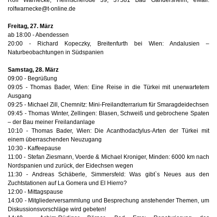
Rolf Warnecke, Helmscherode 39, 37581 Bad Gandersheim, eMail:
rolfwarnecke@t-online.de
Freitag, 27. März
ab 18:00 - Abendessen
20:00 - Richard Kopeczky, Breitenfurth bei Wien: Andalusien –
Naturbeobachtungen in Südspanien
Samstag, 28. März
09:00 - Begrüßung
09:05 - Thomas Bader, Wien: Eine Reise in die Türkei mit unerwartetem
Ausgang
09:25 - Michael Zill, Chemnitz: Mini-Freilandterrarium für Smaragdeidechsen
09:45 - Thomas Winter, Zellingen: Blasen, Schweiß und gebrochene Spaten
– der Bau meiner Freilandanlage
10:10 - Thomas Bader, Wien: Die Acanthodactylus-Arten der Türkei mit
einem überraschenden Neuzugang
10:30 - Kaffeepause
11:00 - Stefan Ziesmann, Voerde & Michael Kroniger, Minden: 6000 km nach
Nordspanien und zurück, der Eidechsen wegen
11:30 - Andreas Schäberle, Simmersfeld: Was gibt`s Neues aus den
Zuchtstationen auf La Gomera und El Hierro?
12:00 - Mittagspause
14:00 - Mitgliederversammlung und Besprechung anstehender Themen, um
Diskussionsvorschläge wird gebeten!