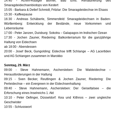
14:40 - Achim-Rüdiger Börner, Bad Ems: Renaturierung des
Smaragdeidechsenbiotops von Kestert
15:05 - Barbara & Detlef Schmidt, Fritzlar: Die Smaragdeidechse im Elsass
15:30 - Kaffeepause
16:30 - Andreas Schäberle, Simmersfeld: Smaragdeidechsen in Baden-
Württemberg: Entwicklung der Bestände, neue Vorkommen und
Lebensräume
17:00 - Peter Janzen, Duisburg: Sokotra – Galapagos im Indischen Ozean
17:30 - Jochen Zauner, Riedering: Balkonterrarium für die ganzjährige
Haltung von Eidechsen
ab 18:00 - Abendessen
20:00 - Josef Beck, Gungolding: Eidechse trifft Schlange – AG Lacertiden
und AG Schlangen zusammen in Marokko
Sonntag, 29. März
09:00 - Steve Hahnemann, Aschersleben: Die Waldeidechse –
Herausforderungen in der Haltung
09:15 - Sven Becker, Reutlingen & Jochen Zauner, Riedering: Die
Perleidechse – ein Evergreen in der Eidechsenhaltung
09:40 - Steve Hahnemann, Aschersleben: Der Geiseltalsee – die
Erforschung eines Inselreichs 1. Akt
10:10 - Peter Oefinger, Düsseldorf: Kea und Kithnos – zwei ungleiche
Geschwister
10:55 - Schlusswort