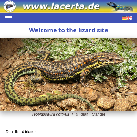
Welcome to the lizard site
Tropidosaura cottrelli /
© Ruan I. Stander
Dear lizard friends,