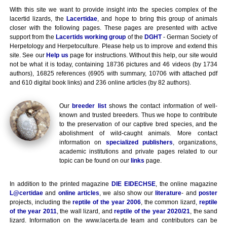
With this site we want to provide insight into the species complex of the
lacertid lizards, the
Lacertidae
, and hope to bring this group of animals
closer with the following pages. These pages are presented with active
support from the
Lacertids working group
of the
DGHT
- German Society of
Herpetology and Herpetoculture. Please help us to improve and extend this
site. See our
Help us
page for instructions. Without this help, our site would
not be what it is today, containing 18736 pictures and 46 videos (by 1734
authors), 16825 references (6905 with summary, 10706 with attached pdf
and 610 digital book links) and 236 online articles (by 82 authors).
Our
breeder list
shows the contact information of well-
known and trusted breeders. Thus we hope to contribute
to the preservation of our captive bred species, and the
abolishment of wild-caught animals. More contact
information on
specialized publishers
, organizations,
academic institutions and private pages related to our
topic can be found on our
links
page.
In addition to the printed magazine
DIE EIDECHSE
, the online magazine
L@certidae
and
online articles
, we also show our
literature
- and
poster
projects, including the
reptile of the year 2006
, the common lizard,
reptile
of the year 2011
, the wall lizard, and
reptile of the year 2020/21
, the sand
lizard. Information on the www.lacerta.de team and contributors can be