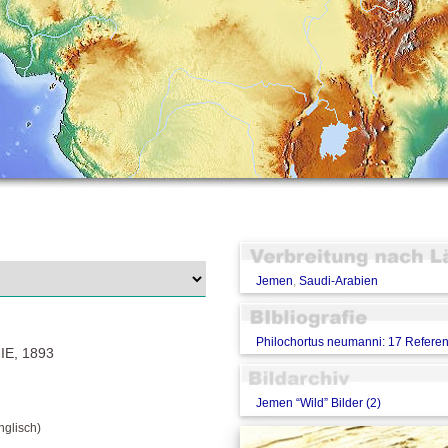
Jemen
,
Saudi-Arabien
Philochortus neumanni: 17 Refere
E, 1893
Jemen “Wild” Bilder (2)
glisch)