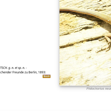
CH. g. n. et sp. n.
-
schender Freunde zu Berlin, 1893:
Philochortus ne