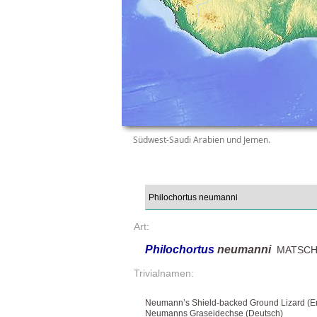
Südwest-Saudi Arabien und Jemen.
Art:
Philochortus
neumanni
MATSCHI
Trivialnamen:
Neumann’s Shield-backed Ground Lizard (En
Neumanns Graseidechse (Deutsch)