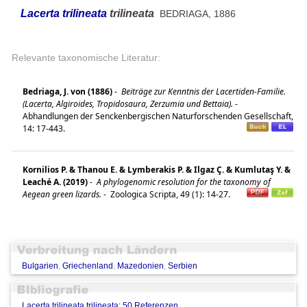
Lacerta trilineata
trilineata
BEDRIAGA, 1886
Relevante taxonomische Literatur:
Bedriaga, J. von (1886)
-
Beiträge zur Kenntnis der Lacertiden-Familie.
(Lacerta, Algiroides, Tropidosaura, Zerzumia und Bettaia).
-
Abhandlungen der Senckenbergischen Naturforschenden Gesellschaft,
14: 17-443.
Kornilios P. & Thanou E. & Lymberakis P. & Ilgaz Ç. & Kumlutaş Y. &
Leaché A. (2019)
-
A phylogenomic resolution for the taxonomy of
Aegean green lizards.
-
Zoologica Scripta, 49 (1): 14-27.
Bulgarien
,
Griechenland
,
Mazedonien
,
Serbien
Lacerta trilineata trilineata: 50 Referenzen