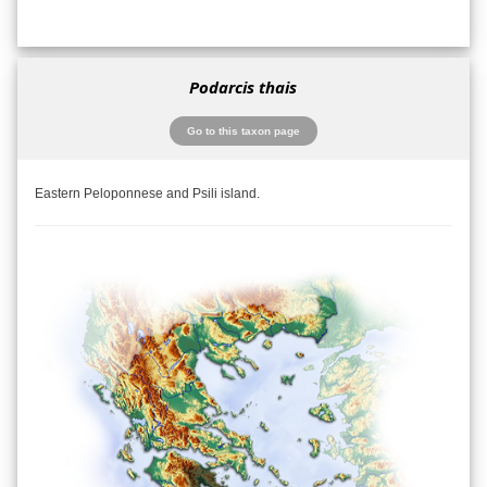
Podarcis thais
Go to this taxon page
Eastern Peloponnese and Psili island.