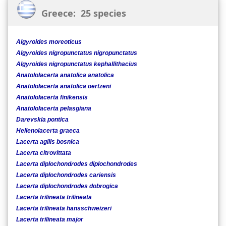
Greece: 25 species
Algyroides moreoticus
Algyroides nigropunctatus nigropunctatus
Algyroides nigropunctatus kephallithacius
Anatololacerta anatolica anatolica
Anatololacerta anatolica oertzeni
Anatololacerta finikensis
Anatololacerta pelasgiana
Darevskia pontica
Hellenolacerta graeca
Lacerta agilis bosnica
Lacerta citrovittata
Lacerta diplochondrodes diplochondrodes
Lacerta diplochondrodes cariensis
Lacerta diplochondrodes dobrogica
Lacerta trilineata trilineata
Lacerta trilineata hansschweizeri
Lacerta trilineata major