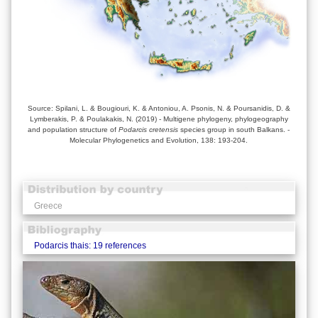
Source: Spilani, L. & Bougiouri, K. & Antoniou, A. Psonis, N. & Poursanidis, D. &
Lymberakis, P. & Poulakakis, N. (2019) - Multigene phylogeny, phylogeography
and population structure of
Podarcis cretensis
species group in south Balkans. -
Molecular Phylogenetics and Evolution, 138: 193-204.
Greece
Podarcis thais: 19 references