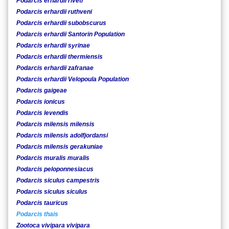
Podarcis erhardii riveti
Podarcis erhardii ruthveni
Podarcis erhardii subobscurus
Podarcis erhardii Santorin Population
Podarcis erhardii syrinae
Podarcis erhardii thermiensis
Podarcis erhardii zafranae
Podarcis erhardii Velopoula Population
Podarcis gaigeae
Podarcis ionicus
Podarcis levendis
Podarcis milensis milensis
Podarcis milensis adolfjordansi
Podarcis milensis gerakuniae
Podarcis muralis muralis
Podarcis peloponnesiacus
Podarcis siculus campestris
Podarcis siculus siculus
Podarcis tauricus
Podarcis thais
Zootoca vivipara vivipara