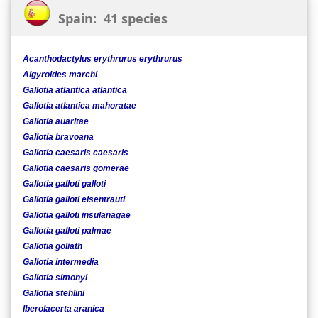
Spain: 41 species
Acanthodactylus erythrurus erythrurus
Algyroides marchi
Gallotia atlantica atlantica
Gallotia atlantica mahoratae
Gallotia auaritae
Gallotia bravoana
Gallotia caesaris caesaris
Gallotia caesaris gomerae
Gallotia galloti galloti
Gallotia galloti eisentrauti
Gallotia galloti insulanagae
Gallotia galloti palmae
Gallotia goliath
Gallotia intermedia
Gallotia simonyi
Gallotia stehlini
Iberolacerta aranica