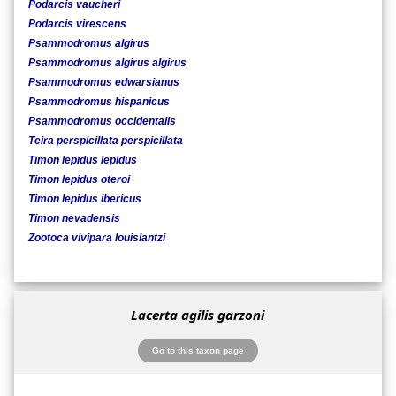
Podarcis vaucheri
Podarcis virescens
Psammodromus algirus
Psammodromus algirus algirus
Psammodromus edwarsianus
Psammodromus hispanicus
Psammodromus occidentalis
Teira perspicillata perspicillata
Timon lepidus lepidus
Timon lepidus oteroi
Timon lepidus ibericus
Timon nevadensis
Zootoca vivipara louislantzi
Lacerta agilis garzoni
Go to this taxon page