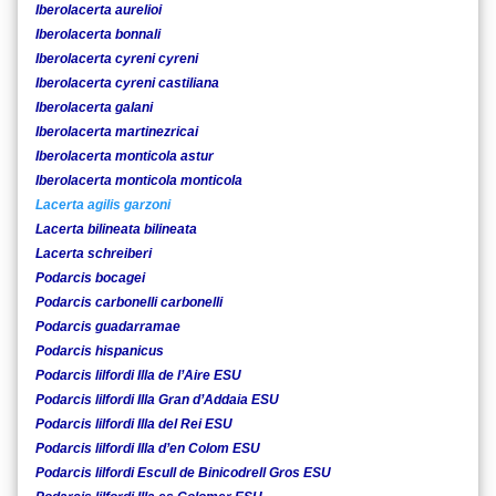
Iberolacerta aurelioi
Iberolacerta bonnali
Iberolacerta cyreni cyreni
Iberolacerta cyreni castiliana
Iberolacerta galani
Iberolacerta martinezricai
Iberolacerta monticola astur
Iberolacerta monticola monticola
Lacerta agilis garzoni
Lacerta bilineata bilineata
Lacerta schreiberi
Podarcis bocagei
Podarcis carbonelli carbonelli
Podarcis guadarramae
Podarcis hispanicus
Podarcis lilfordi Illa de l’Aire ESU
Podarcis lilfordi Illa Gran d’Addaia ESU
Podarcis lilfordi Illa del Rei ESU
Podarcis lilfordi Illa d’en Colom ESU
Podarcis lilfordi Escull de Binicodrell Gros ESU