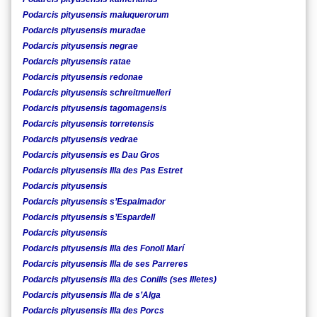
Podarcis pityusensis maluquerorum
Podarcis pityusensis muradae
Podarcis pityusensis negrae
Podarcis pityusensis ratae
Podarcis pityusensis redonae
Podarcis pityusensis schreitmuelleri
Podarcis pityusensis tagomagensis
Podarcis pityusensis torretensis
Podarcis pityusensis vedrae
Podarcis pityusensis es Dau Gros
Podarcis pityusensis Illa des Pas Estret
Podarcis pityusensis
Podarcis pityusensis s’Espalmador
Podarcis pityusensis s’Espardell
Podarcis pityusensis
Podarcis pityusensis Illa des Fonoll Marí
Podarcis pityusensis Illa de ses Parreres
Podarcis pityusensis Illa des Conills (ses Illetes)
Podarcis pityusensis Illa de s’Alga
Podarcis pityusensis Illa des Porcs