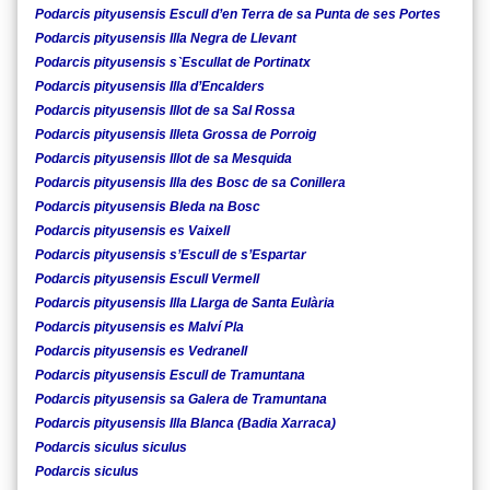
Podarcis pityusensis Escull d’en Terra de sa Punta de ses Portes
Podarcis pityusensis Illa Negra de Llevant
Podarcis pityusensis s`Escullat de Portinatx
Podarcis pityusensis Illa d’Encalders
Podarcis pityusensis Illot de sa Sal Rossa
Podarcis pityusensis Illeta Grossa de Porroig
Podarcis pityusensis Illot de sa Mesquida
Podarcis pityusensis Illa des Bosc de sa Conillera
Podarcis pityusensis Bleda na Bosc
Podarcis pityusensis es Vaixell
Podarcis pityusensis s’Escull de s’Espartar
Podarcis pityusensis Escull Vermell
Podarcis pityusensis Illa Llarga de Santa Eulària
Podarcis pityusensis es Malví Pla
Podarcis pityusensis es Vedranell
Podarcis pityusensis Escull de Tramuntana
Podarcis pityusensis sa Galera de Tramuntana
Podarcis pityusensis Illa Blanca (Badia Xarraca)
Podarcis siculus siculus
Podarcis siculus