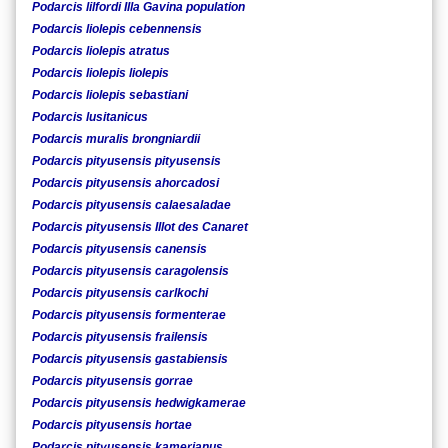
Podarcis lilfordi Illa Gavina population
Podarcis liolepis cebennensis
Podarcis liolepis atratus
Podarcis liolepis liolepis
Podarcis liolepis sebastiani
Podarcis lusitanicus
Podarcis muralis brongniardii
Podarcis pityusensis pityusensis
Podarcis pityusensis ahorcadosi
Podarcis pityusensis calaesaladae
Podarcis pityusensis Illot des Canaret
Podarcis pityusensis canensis
Podarcis pityusensis caragolensis
Podarcis pityusensis carlkochi
Podarcis pityusensis formenterae
Podarcis pityusensis frailensis
Podarcis pityusensis gastabiensis
Podarcis pityusensis gorrae
Podarcis pityusensis hedwigkamerae
Podarcis pityusensis hortae
Podarcis pityusensis kamerianus