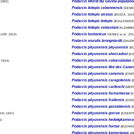
Podarcis lilfordi Illa Gavina populatio
1882)
Podarcis liolepis cebennensis
(GENIE
Podarcis liolepis atratus
(BOSCÁ, 1916
Podarcis liolepis liolepis
(BOULENGER,
Podarcis liolepis sebastiani
(KLEMMER
Podarcis lusitanicus
LER, 1914)
GENIEZ et al., 201
Podarcis muralis brongniardii
(DAUDIN
Podarcis pityusensis pityusensis
(BO
Podarcis pityusensis ahorcadosi
(EI
Podarcis pityusensis calaesaladae
 1914)
(
Podarcis pityusensis Illot des Canar
Podarcis pityusensis canensis
(EISE
Podarcis pityusensis caragolensis
(
Podarcis pityusensis carlkochi
(MERT
Podarcis pityusensis formenterae
(E
Podarcis pityusensis frailensis
(EISE
Podarcis pityusensis gastabiensis
(E
Podarcis pityusensis gorrae
CH, 1937)
(EISENTR
Podarcis pityusensis hedwigkamera
6)
Podarcis pityusensis hortae
(BUCHHOL
Podarcis pityusensis kamerianus
(M