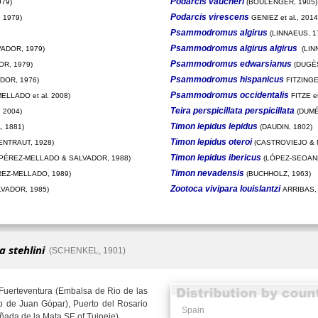
Podarcis vaucheri
79)
(BOULENGER, 1905)
Podarcis virescens
 1979)
GENIEZ et al., 2014
Psammodromus algirus
(LINNAEUS, 1
Psammodromus algirus algirus
ADOR, 1979)
(LIN
Psammodromus edwarsianus
R, 1979)
(DUGÈS
Psammodromus hispanicus
DOR, 1976)
FITZINGE
Psammodromus occidentalis
ELLADO et al. 2008)
FITZE et
Teira perspicillata perspicillata
 2004)
(DUMÉ
Timon lepidus lepidus
 1881)
(DAUDIN, 1802)
Timon lepidus oteroi
ENTRAUT, 1928)
(CASTROVIEJO & 
Timon lepidus ibericus
PÉREZ-MELLADO & SALVADOR, 1988)
(LÓPEZ-SEOANE
Timon nevadensis
EZ-MELLADO, 1989)
(BUCHHOLZ, 1963)
Zootoca vivipara louislantzi
VADOR, 1985)
ARRIBAS,
a stehlini
(SCHENKEL, 1901)
Fuerteventura (Embalsa de Rio de las
 de Juan Gópar), Puerto del Rosario
Spain
ñada de la Mata SE of Tuineje).