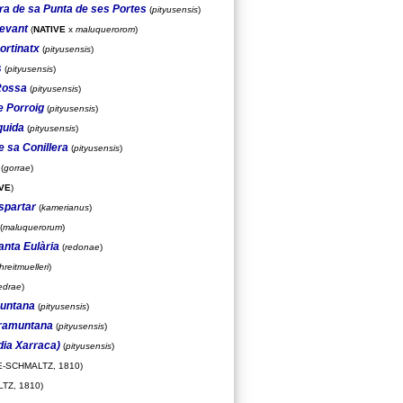
rra de sa Punta de ses Portes
(
pityusensis
)
levant
(
NATIVE
x
maluquerorom
)
ortinatx
(
pityusensis
)
s
(
pityusensis
)
 Rossa
(
pityusensis
)
e Porroig
(
pityusensis
)
quida
(
pityusensis
)
e sa Conillera
(
pityusensis
)
(
gorrae
)
VE
)
spartar
(
kamerianus
)
(
maluquerorum
)
anta Eulària
(
redonae
)
hreitmuelleri
)
edrae
)
muntana
(
pityusensis
)
Tramuntana
(
pityusensis
)
dia Xarraca)
(
pityusensis
)
-SCHMALTZ, 1810)
TZ, 1810)