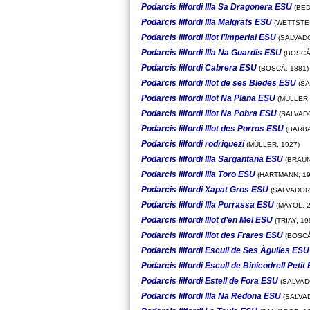
Podarcis lilfordi Illa Sa Dragonera ESU
(BED
Podarcis lilfordi Illa Malgrats ESU
(WETTSTEI
Podarcis lilfordi Illot l’Imperial ESU
(SALVADO
Podarcis lilfordi Illa Na Guardis ESU
(BOSCÁ,
Podarcis lilfordi Cabrera ESU
(BOSCÁ, 1881)
Podarcis lilfordi Illot de ses Bledes ESU
(SA
Podarcis lilfordi Illot Na Plana ESU
(MÜLLER,
Podarcis lilfordi Illot Na Pobra ESU
(SALVADO
Podarcis lilfordi Illot des Porros ESU
(BARBA
Podarcis lilfordi rodriquezi
(MÜLLER, 1927)
Podarcis lilfordi Illa Sargantana ESU
(BRAUN
Podarcis lilfordi Illa Toro ESU
(HARTMANN, 19
Podarcis lilfordi Xapat Gros ESU
(SALVADOR,
Podarcis lilfordi Illa Porrassa ESU
(MAYOL, 2
Podarcis lilfordi Illot d’en Mel ESU
(TRIAY, 19
Podarcis lilfordi Illot des Frares ESU
(BOSCÁ
Podarcis lilfordi Escull de Ses Àguiles ESU
Podarcis lilfordi Escull de Binicodrell Petit
Podarcis lilfordi Estell de Fora ESU
(SALVAD
Podarcis lilfordi Illa Na Redona ESU
(SALVAD