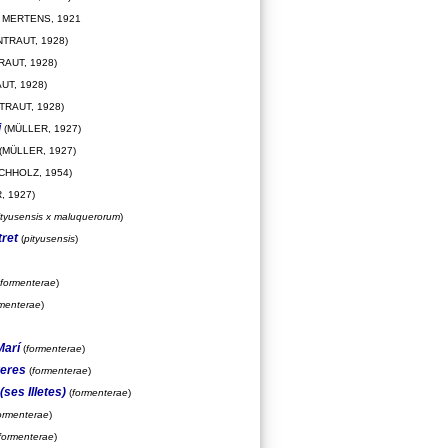
MERTENS, 1921
TRAUT, 1928)
RAUT, 1928)
UT, 1928)
TRAUT, 1928)
i
(MÜLLER, 1927)
(MÜLLER, 1927)
CHHOLZ, 1954)
, 1927)
ityusensis x maluquerorum
)
tret
(
pityusensis
)
formenterae
)
rmenterae
)
Marí
(
formenterae
)
reres
(
formenterae
)
(ses Illetes)
(
formenterae
)
ormenterae
)
formenterae
)