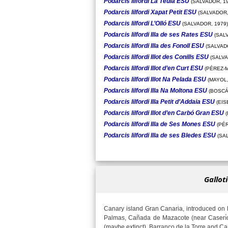
Podarcis lilfordi La Teula ESU
(SALVADOR, 19
Podarcis lilfordi Xapat Petit ESU
(SALVADOR,
Podarcis lilfordi L’Olló ESU
(SALVADOR, 1979)
Podarcis lilfordi Illa de ses Rates ESU
(SALV
Podarcis lilfordi Illa des Fonoll ESU
(SALVADO
Podarcis lilfordi Illot des Conills ESU
(SALVA
Podarcis lilfordi Illot d’en Curt ESU
(PÉREZ-M
Podarcis lilfordi Illot Na Pelada ESU
(MAYOL,
Podarcis lilfordi Illa Na Moltona ESU
(BOSCÁ,
Podarcis lilfordi Illa Petit d’Addaia ESU
(EIS
Podarcis lilfordi Illot d’en Carbó Gran ESU
(
Podarcis lilfordi Illa de Ses Mones ESU
(PÉR
Podarcis lilfordi Illa de ses Bledes ESU
(SAL
Galloti
Canary island Gran Canaria, introduced on 
Palmas, Cañada de Mazacote (near Caserı́o
(maybe extinct), Barranco de la Torre and Ca