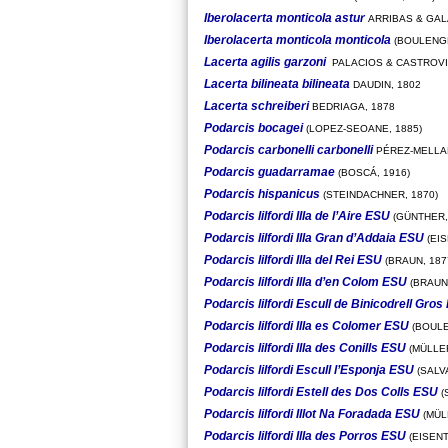
Iberolacerta monticola astur
ARRIBAS & GAL
Iberolacerta monticola monticola
(BOULENGE
Lacerta agilis garzoni
PALACIOS & CASTROVI
Lacerta bilineata bilineata
DAUDIN, 1802
Lacerta schreiberi
BEDRIAGA, 1878
Podarcis bocagei
(LOPEZ-SEOANE, 1885)
Podarcis carbonelli carbonelli
PÉREZ-MELLA
Podarcis guadarramae
(BOSCÁ, 1916)
Podarcis hispanicus
(STEINDACHNER, 1870)
Podarcis lilfordi Illa de l’Aire ESU
(GÜNTHER,
Podarcis lilfordi Illa Gran d’Addaia ESU
(EIS
Podarcis lilfordi Illa del Rei ESU
(BRAUN, 187
Podarcis lilfordi Illa d’en Colom ESU
(BRAUN,
Podarcis lilfordi Escull de Binicodrell Gro
Podarcis lilfordi Illa es Colomer ESU
(BOULE
Podarcis lilfordi Illa des Conills ESU
(MÜLLER
Podarcis lilfordi Escull l’Esponja ESU
(SALV
Podarcis lilfordi Estell des Dos Colls ESU
(
Podarcis lilfordi Illot Na Foradada ESU
(MÜL
Podarcis lilfordi Illa des Porros ESU
(EISENT