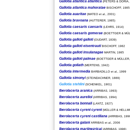
Gallotia atlantica atlantica
(PETERS & DORIA, 
Gallotia atlantica mahoratae
BISCHOFF, 1985
Gallotia auaritae
(MATEO et al., 2001)
Gallotia bravoana
(HUTTERER, 1985)
Gallotia caesaris caesaris
(LEHRS, 1914)
Gallotia caesaris gomerae
(BOETTGER & MÜL
Gallotia galloti galloti
(OUDART, 1839)
Gallotia galloti eisentrauti
BISCHOFF, 1982
Gallotia galloti insulanagae
MARTIN, 1985
Gallotia galloti palmae
(BOETTGER & MÜLLER,
Gallotia goliath
(MERTENS, 1942)
Gallotia intermedia
BARBADILLO et al., 1999
Gallotia simonyi
(STEINDACHNER, 1889)
Gallotia stehlini
(SCHENKEL, 1901)
Iberolacerta aranica
(ARRIBAS, 1993)
Iberolacerta aurelioi
(ARRIBAS, 1994)
Iberolacerta bonnali
(LANTZ, 1927)
Iberolacerta cyreni cyreni
(MÜLLER & HELLMI
Iberolacerta cyreni castiliana
(ARRIBAS, 199
Iberolacerta galani
ARRIBAS et al., 2006
Iberolacerta martinezricai
(ARRIBAS, 1996)