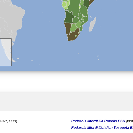
Podarcis lilfordi Illa Ravells ESU
HINZ, 1833)
(EIS
Podarcis lilfordi Illot d’en Tosqueta 