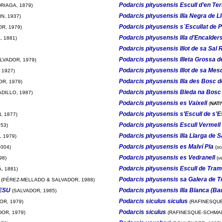
Podarcis pityusensis Escull d’en Te
RIAGA, 1879)
Podarcis pityusensis Illa Negra de L
N, 1937)
Podarcis pityusensis s`Escullat de P
R, 1979)
Podarcis pityusensis Illa d’Encalder
 1881)
Podarcis pityusensis Illot de sa Sal
Podarcis pityusensis Illeta Grossa d
LVADOR, 1979)
Podarcis pityusensis Illot de sa Mes
 1927)
Podarcis pityusensis Illa des Bosc d
R, 1979)
Podarcis pityusensis Bleda na Bosc
DILLO, 1987)
Podarcis pityusensis es Vaixell
(
NATI
Podarcis pityusensis s’Escull de s’E
, 1877)
Podarcis pityusensis Escull Vermell
53)
Podarcis pityusensis Illa Llarga de S
 1979)
Podarcis pityusensis es Malví Pla
004)
(
sc
Podarcis pityusensis es Vedranell
98)
(
v
Podarcis pityusensis Escull de Tra
, 1881)
Podarcis pityusensis sa Galera de 
(PÉREZ-MELLADO & SALVADOR, 1988)
 ESU
Podarcis pityusensis Illa Blanca (Ba
(SALVADOR, 1985)
Podarcis siculus siculus
OR, 1979)
(RAFINESQUE
Podarcis siculus
OR, 1979)
(RAFINESQUE-SCHMAL