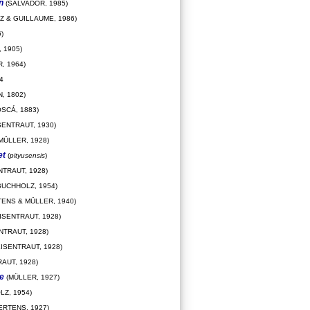
n
(SALVADOR, 1985)
Z & GUILLAUME, 1986)
)
 1905)
, 1964)
4
, 1802)
SCÁ, 1883)
SENTRAUT, 1930)
MÜLLER, 1928)
et
(
pityusensis
)
NTRAUT, 1928)
BUCHHOLZ, 1954)
ENS & MÜLLER, 1940)
ISENTRAUT, 1928)
NTRAUT, 1928)
ISENTRAUT, 1928)
AUT, 1928)
e
(MÜLLER, 1927)
Z, 1954)
ERTENS, 1927)