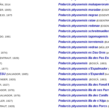
Podarcis pityusensis maluquerorum
ÁN, 2014
Podarcis pityusensis muradae
R, 1905)
(EISEN
Podarcis pityusensis negrae
EJO, 1975
(EISENT
Podarcis pityusensis ratae
(EISENTRA
Podarcis pityusensis redonae
(EISEN
Podarcis pityusensis schreitmueller
Podarcis pityusensis tagomagensis
DO, 1981
Podarcis pityusensis torretensis
(BU
Podarcis pityusensis vedrae
(MÜLLER
Podarcis pityusensis es Dau Gros
 1874)
(
p
Podarcis pityusensis Illa des Pas Es
ENTRAUT, 1928)
Podarcis pityusensis
7)
(BOSCÁ, 1883)
Podarcis pityusensis s’Espalmador
 1877)
(
s ESU
Podarcis pityusensis s’Espardell
(SALVADOR, 1985)
(
fo
Podarcis pityusensis
NGER, 1920)
(BOSCÁ, 1883)
Podarcis pityusensis Illa des Fonoll 
, 1927)
Podarcis pityusensis Illa de ses Par
ADOR, 1979)
Podarcis pityusensis Illa des Conills 
SALVADOR, 1979)
Podarcis pityusensis Illa de s’Alga
LER, 1927)
(
f
Podarcis pityusensis Illa des Porcs
RAUT, 1928)
(