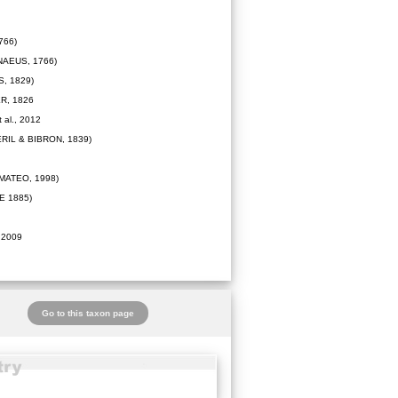
766)
NAEUS, 1766)
, 1829)
R, 1826
 al., 2012
RIL & BIBRON, 1839)
MATEO, 1998)
 1885)
 2009
Go to this taxon page