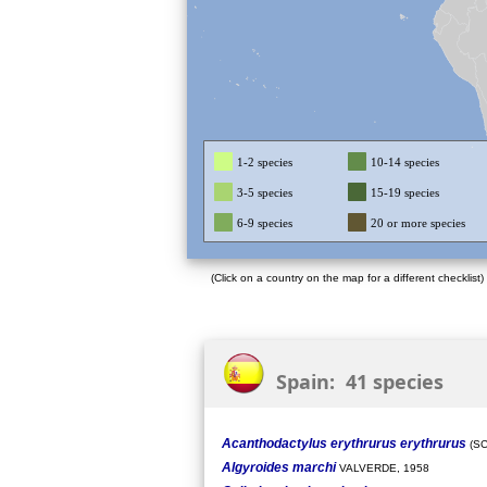
1-2 species
10-14 species
3-5 species
15-19 species
6-9 species
20 or more species
(Click on a country on the map for a different checklist)
Spain: 41 species
Acanthodactylus erythrurus erythrurus
(SC
Algyroides marchi
VALVERDE, 1958