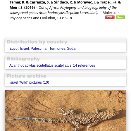
Tamar, K. & Carranza, S. & Sindaco, R. & Moravec, J. & Trape, J.-F. &
Meiri, S. (2016)
-
Out of Africa: Phylogeny and biogeography of the
widespread genus Acanthodactylus (Reptilia: Lacertidae).
-
Molecular
Phylogenetics and Evolution, 103: 6-18.
Egypt
,
Israel
,
Palestinian Territories
,
Sudan
Acanthodactylus scutellatus scutellatus: 14 references
Israel “Wild” pictures (10)