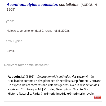
Acanthodactylus scutellatus
scutellatus
(AUDOUIN,
1809)
Types:
Holotype: verschollen (laut C
et al. 2003).
ROCHET
Terra Typica:
Egypt.
Relevant taxonomic literature:
Audouin, J.V. (1809)
-
Description of Acanthodactylus savignyi.
-
In :
“Explication sommaire des planches de reptiles (supplément) ... offrant
un exposé des caractères naturels des genres, avec la distinction des
espèces. .” In: Savigny, M. J. C. L. de., Description d’Égypte, Vol. l.
Historie Naturelle. Paris: Imprimerie impériale/Imprimerie royale.