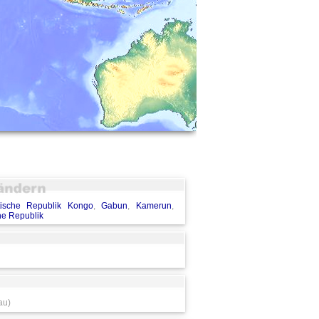
ische Republik Kongo
,
Gabun
,
Kamerun
,
he Republik
au)