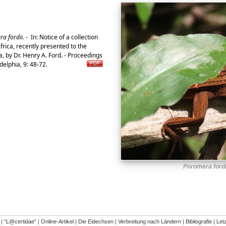
a fordii.
-
In: Notice of a collection
frica, recently presented to the
, by Dr. Henry A. Ford. - Proceedings
delphia, 9: 48-72.
Poromera fordi
�
|
“L@certidae”
|
Online-Artikel
|
Die Eidechsen
|
Verbreitung nach Ländern
|
Bibliografie
|
Let