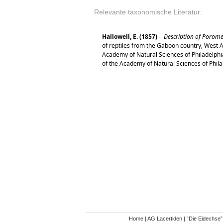
Relevante taxonomische Literatur:
Hallowell, E. (1857)
-
Description of Poromer
of reptiles from the Gaboon country, West A
Academy of Natural Sciences of Philadelphia
of the Academy of Natural Sciences of Phila
Home
|
AG Lacertiden
|
“Die Eidechse”