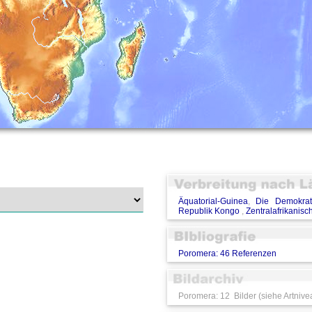
Äquatorial-Guinea
,
Die Demokrat
Republik Kongo
,
Zentralafrikanisc
Poromera: 46 Referenzen
Poromera: 12 Bilder (siehe Artnive