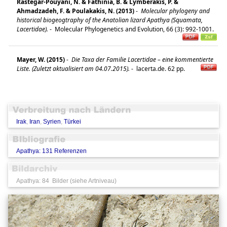
Rastegar-Pouyani, N. & Fathinia, B. & Lymberakis, P. &
Ahmadzadeh, F. & Poulakakis, N. (2013)
-
Molecular phylogeny and
historical biogeogtraphy of the Anatolian lizard Apathya (Squamata,
Lacertidae).
-
Molecular Phylogenetics and Evolution, 66 (3): 992-1001.
Mayer, W. (2015)
-
Die Taxa der Familie Lacertidae – eine kommentierte
Liste. (Zuletzt aktualisiert am 04.07.2015).
-
lacerta.de. 62 pp.
Irak
,
Iran
,
Syrien
,
Türkei
Apathya: 131 Referenzen
Apathya: 84 Bilder (siehe Artniveau)