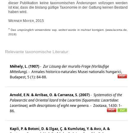
dieser Publikation keine taxonomischen Änderungen vollzogen werden
ist klar, dass die bislang gültige Taxonomie in der Gattung keinen Bestand
haben wird.
W
M
, 2015
ERNER
AYER
*
Das ursprünglich verwendete ssp.
wolteri
wurde in
muhtari
korrigiert. (www.lacerta.de,
2019)
Relevante taxonomische Literatur:
Méhely, L. (1907)
-
Zur Lösung der muralis-Frage (Vorläufige
Mitteilung).
-
Annales historico-naturales Musei nationalis hungarici,
Budapest, 5 (1): 84-88.
Arnold, E.N. & Arribas, O. & Carranza, S. (2007)
-
Systematics of the
Palaearctic and Oriental lizard tribe Lacertini (Squamata: Lacertidae:
Lacertinae), with descriptions of eight new genera.
-
Zootaxa, 1430: 1-
86.
Kapli, P. & Botoni, D. & Ilgaz, Ç. & Kumlutaş, Y. & Avcı, A. &