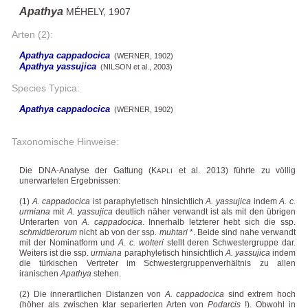
Apathya
MÉHELY, 1907
Arten (2):
Apathya cappadocica
(WERNER, 1902)
Apathya yassujica
(NILSON et al., 2003)
Species Typica:
Apathya cappadocica
(WERNER, 1902)
Taxonomische Hinweise:
Die DNA-Analyse der Gattung (K
et al. 2013) führte zu völlig
APLI
unerwarteten Ergebnissen:
(1)
A. cappadocica
ist paraphyletisch hinsichtlich
A. yassujica
indem
A. c.
urmiana
mit
A. yassujica
deutlich näher verwandt ist als mit den übrigen
Unterarten von
A. cappadocica
. Innerhalb letzterer hebt sich die ssp.
schmidtlerorum
nicht ab von der ssp.
muhtari
*
. Beide sind nahe verwandt
mit der Nominatform und
A. c. wolteri
stellt deren Schwestergruppe dar.
Weiters ist die ssp.
urmiana
paraphyletisch hinsichtlich
A. yassujica
indem
die türkischen Vertreter im Schwestergruppenverhältnis zu allen
iranischen
Apathya
stehen.
(2) Die innerartlichen Distanzen von
A. cappadocica
sind extrem hoch
(höher als zwischen klar separierten Arten von
Podarcis
!). Obwohl in