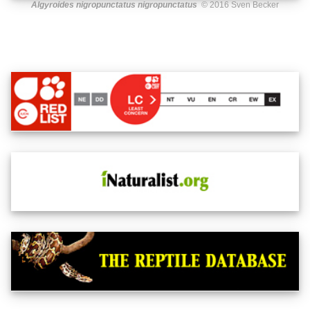
Algyroides nigropunctatus nigropunctatus
© 2016 Sven Becker