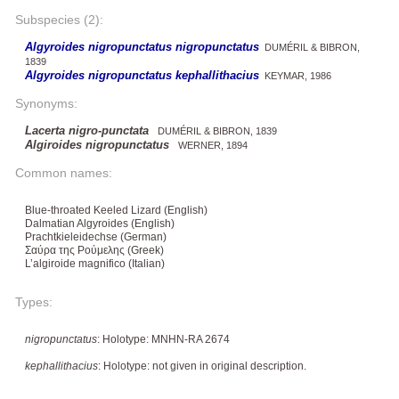
Subspecies (2):
Algyroides nigropunctatus nigropunctatus
DUMÉRIL & BIBRON,
1839
Algyroides nigropunctatus kephallithacius
KEYMAR, 1986
Synonyms:
Lacerta nigro-punctata
DUMÉRIL & BIBRON, 1839
Algiroides nigropunctatus
WERNER, 1894
Common names:
Blue-throated Keeled Lizard (English)
Dalmatian Algyroides (English)
Prachtkieleidechse (German)
Σαύρα της Ρούμελης (Greek)
L’algiroide magnifico (Italian)
Types:
nigropunctatus
: Holotype: MNHN-RA 2674
kephallithacius
: Holotype: not given in original description.