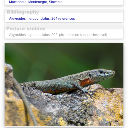
Macedonia
,
Montenegro
,
Slovenia
Algyroides nigropunctatus: 264 references
Algyroides nigropunctatus: 202 pictures (see subspecies level)