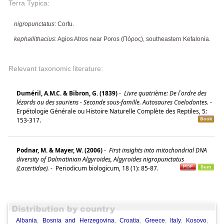
Terra Typica:
nigropunctatus
: Corfu.
kephallithacius
: Agios Atros near Poros (Πόρος), southeastern Kefalonia.
Relevant taxonomic literature:
Duméril, A.M.C. & Bibron, G. (1839)
-
Livre quatrième: De l`ordre des
lézards ou des sauriens - Seconde sous-famille. Autosaures Coelodontes.
-
Erpétologie Générale ou Histoire Naturelle Complète des Reptiles, 5:
153-317.
Podnar, M. & Mayer, W. (2006)
-
First insights into mitochondrial DNA
diversity of Dalmatinian Algyroides, Algyroides nigropunctatus
(Lacertidae).
-
Periodicum biologicum, 18 (1): 85-87.
Albania
,
Bosnia and Herzegovina
,
Croatia
,
Greece
,
Italy
,
Kosovo
,