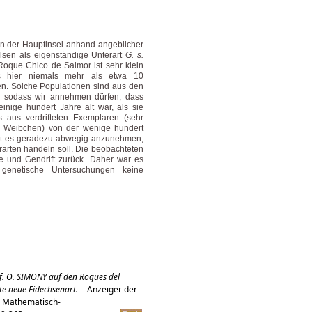
n der Hauptinsel anhand angeblicher
lsen als eigenständige Unterart
G. s.
oque Chico de Salmor ist sehr klein
 hier niemals mehr als etwa 10
en. Solche Populationen sind aus den
g, sodass wir annehmen dürfen, dass
inige hundert Jahre alt war, als sie
os aus verdrifteten Exemplaren (sehr
en Weibchen) von der wenige hundert
 ist es geradezu abwegig anzunehmen,
rarten handeln soll. Die beobachteten
e und Gendrift zurück. Daher war es
genetische Untersuchungen keine
f. O. SIMONY auf den Roques del
te neue Eidechsenart.
-
Anzeiger der
, Mathematisch-