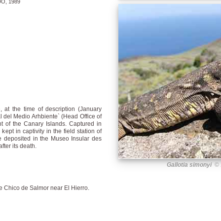
O, 1989
 at the time of description (January
l del Medio Arhbiente` (Head Office of
t of the Canary Islands. Captured in
t in captivity in the field station of
be deposited in the Museo Insular des
fter its death.
Gallotia simonyi
© 2
 Chico de Salmor near El Hierro.