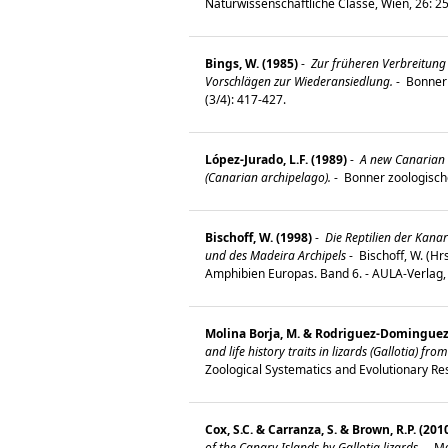
Naturwissenschaftliche Classe, Wien, 26: 
Bings, W. (1985)
-
Zur früheren Verbreitung 
Vorschlägen zur Wiederansiedlung.
-
Bonner 
(3/4): 417-427.
López-Jurado, L.F. (1989)
-
A new Canarian l
(Canarian archipelago).
-
Bonner zoologisch
Bischoff, W. (1998)
-
Die Reptilien der Kanar
und des Madeira Archipels
-
Bischoff, W. (Hr
Amphibien Europas. Band 6. - AULA-Verlag
Molina Borja, M. & Rodriguez-Dominguez,
and life history traits in lizards (Gallotia) fr
Zoological Systematics and Evolutionary Res
Cox, S.C. & Carranza, S. & Brown, R.P. (201
of the Canary Islands by Gallotia lizards.
-
Mo