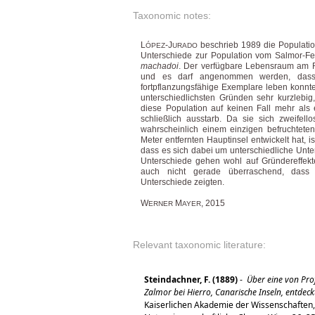
Taxonomic notes:
L
-J
beschrieb 1989 die Populatio
ÓPEZ
URADO
Unterschiede zur Population vom Salmor-Fe
machadoi
. Der verfügbare Lebensraum am R
und es darf angenommen werden, dass
fortpflanzungsfähige Exemplare leben konnt
unterschiedlichsten Gründen sehr kurzlebi
diese Population auf keinen Fall mehr als e
schließlich ausstarb. Da sie sich zweifell
wahrscheinlich einem einzigen befruchtet
Meter entfernten Hauptinsel entwickelt hat,
dass es sich dabei um unterschiedliche Unte
Unterschiede gehen wohl auf Gründereffekt
auch nicht gerade überraschend, dass 
Unterschiede zeigten.
W
M
, 2015
ERNER
AYER
Relevant taxonomic literature:
Steindachner, F. (1889)
-
Über eine von Pro
Zalmor bei Hierro, Canarische Inseln, entdeck
Kaiserlichen Akademie der Wissenschaften