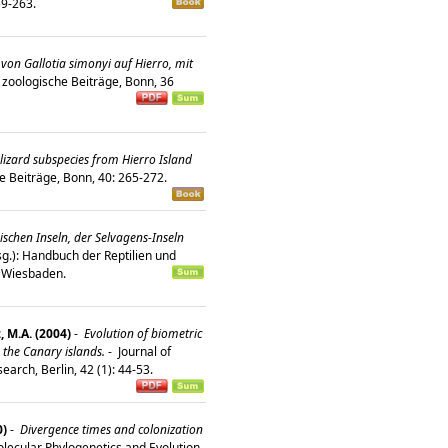
259-263.
von Gallotia simonyi auf Hierro, mit
zoologische Beiträge, Bonn, 36
izard subspecies from Hierro Island
e Beiträge, Bonn, 40: 265-272.
ischen Inseln, der Selvagens-Inseln
sg.): Handbuch der Reptilien und
, Wiesbaden.
 M.A. (2004)
-
Evolution of biometric
om the Canary islands.
-
Journal of
earch, Berlin, 42 (1): 44-53.
0)
-
Divergence times and colonization
lecular Phylogenetics and Evolution,