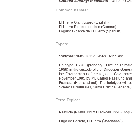
Gallotia simonyi machadoi
LÓPEZ-JURAD
Common names:
El Hierro Giant Lizard (English)
El Hierro Rieseneidechse (German)
Lagarto Gigante de El Hierro (Spanish)
Types:
Syntypes: NMW 16254, NMW 16255 etc.
Holotype: DZUL (probably). Live adult male,
1989) in the custody of the `Dirección Genera
the Environment) of the regional Governmen
November 1985 by Mr. Carlos Naeslund and kep
Frontera (Hierro Island). The holotype will 
Sciencias Naturales, Santa Cruz de Tenerife, a
Terra Typica:
Restricta (N
& B
1998) Roque
AESLUND
ISCHOFF
Fuga de Gorreta, El Hierro (
`machadoi`
)