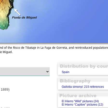
end of the Risco de Tibataje in La Fuga de Gorreta, and reintroduced populatio
e Miguel.
Spain
Gallotia simonyi: 215 references
1889)
El Hierro “Wild” pictures (24)
El Hierro “Captive” pictures (12)