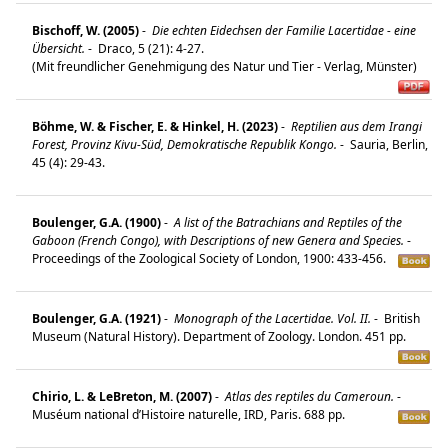
Bischoff, W. (2005)
-
Die echten Eidechsen der Familie Lacertidae - eine
Übersicht.
-
Draco, 5 (21): 4-27.
(Mit freundlicher Genehmigung des Natur und Tier - Verlag, Münster)
Böhme, W. & Fischer, E. & Hinkel, H. (2023)
-
Reptilien aus dem Irangi
Forest, Provinz Kivu-Süd, Demokratische Republik Kongo.
-
Sauria, Berlin,
45 (4): 29-43.
Boulenger, G.A. (1900)
-
A list of the Batrachians and Reptiles of the
Gaboon (French Congo), with Descriptions of new Genera and Species.
-
Proceedings of the Zoological Society of London, 1900: 433-456.
Boulenger, G.A. (1921)
-
Monograph of the Lacertidae. Vol. II.
-
British
Museum (Natural History). Department of Zoology. London. 451 pp.
Chirio, L. & LeBreton, M. (2007)
-
Atlas des reptiles du Cameroun.
-
Muséum national d’Histoire naturelle, IRD, Paris. 688 pp.