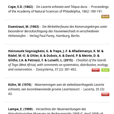
Cope, E.D. (1862)
-
On Lacerta echinata and Tiliqua dura.
-
Proceedings
of the Academy of Natural Sciences of Philadelphia, 1862: 189-191.
Eisentraut, M. (1963)
-
Die Wirbeltierfauna des Kamerungebirges unter
besonderer Berücksichtigung des Faunenwechsels in verschiedenen
Höhenstufen.
-
Verlag Paul Parey, Hamburg, Berlin.
Hoinsoude Segniagbeto, G. & Trape, J.-F. & Afiademanyo, K. M. &
Rödel, M.-O. & Ohler, A. & Dubois, A. & David, P. & Meirte, D. &
Glitho, I.A. & Petrozzi, F. & Luiselli, L. (2015)
-
Checklist of the lizards
of Togo (West Africa), with comments on systematics, distribution, ecology,
and conservation.
-
Zoosystema, 37 (2): 381-402.
Kühn, W. (1976)
-
Waarnemingen aan de stekelstaarthagedis Lacerta
echinata, een boombewonende groene Lacertasoort.
-
Lacerta, 35 (3):
43.
Lampe, E. (1909)
-
Verzeichnis der Neuerwerbungen des
Naturhistorischen Museums im Rechnungsjahr 1908 (1. April 1908-ult.