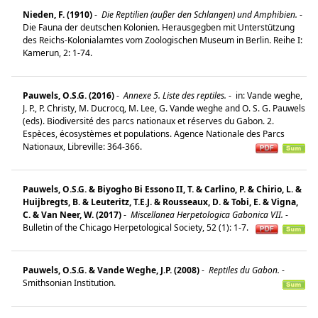
Nieden, F. (1910)
-
Die Reptilien (auβer den Schlangen) und Amphibien.
-
Die Fauna der deutschen Kolonien. Herausgegben mit Unterstützung
des Reichs-Kolonialamtes vom Zoologischen Museum in Berlin. Reihe I:
Kamerun, 2: 1-74.
Pauwels, O.S.G. (2016)
-
Annexe 5. Liste des reptiles.
-
in: Vande weghe,
J. P., P. Christy, M. Ducrocq, M. Lee, G. Vande weghe and O. S. G. Pauwels
(eds). Biodiversité des parcs nationaux et réserves du Gabon. 2.
Espèces, écosystèmes et populations. Agence Nationale des Parcs
Nationaux, Libreville: 364-366.
Pauwels, O.S.G. & Biyogho Bi Essono II, T. & Carlino, P. & Chirio, L. &
Huijbregts, B. & Leuteritz, T.E.J. & Rousseaux, D. & Tobi, E. & Vigna,
C. & Van Neer, W. (2017)
-
Miscellanea Herpetologica Gabonica VII.
-
Bulletin of the Chicago Herpetological Society, 52 (1): 1-7.
Pauwels, O.S.G. & Vande Weghe, J.P. (2008)
-
Reptiles du Gabon.
-
Smithsonian Institution.