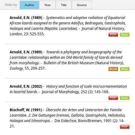
Order by:
Author
Year
Title
Source
Arnold, E.N. (1989)
-
Systematics and adaptive radiation of Equatorial
African lizards assigned to the genera Adolfus, Bedriagaia, Gastropholis,
Holaspis and Lacerta (Reptilia: Lacertidae).
-
Journal of Natural History,
London, 23: 525-555.
Arnold, E.N. (1989)
-
Towards a phylogeny and biogeography of the
Lacertidae: relationships within an Old-World family of lizards derived
from morphology.
-
Bulletin of the British Museum (Natural History),
Zoology, 55, 209-257.
Arnold, E.N. (2002)
-
History and function of scale microornamentation
in lacertid lizards.
-
Journal of Morphology, 252 (2): 145-169.
Bischoff, W. (1991)
-
Übersicht der Arten und Unterarten der Familie
Lacertidae. 2. Die Gattungen Eremias, Gallotia, Gastropholis, Heliobolus,
Holaspis und Ichnotropis.
-
Die Eidechse, Bonn/Bremen, 1991 (2): 14-
21.