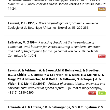
Marz 1909).
-
Jahrbücher des Nassaüischen Vereins für Naturkunde 62:
14-24.
Laurent, R.F. (1956)
-
Notes herpétologiques africaines.
-
Revue de
Zoologie et de Botanique Africaines, Bruxelles, 53: 229-256.
LeBreton, M. (1999)
-
A working checklist of the herpetofauna of
Cameroon - With localities for species occurring in southern Cameroon
and a list of herpetofauna for the Dja Faunal Reserve.
-
Netherlands
Committee for IUCN
Lewin, A. & Feldman, A. & Bauer, A.M. & Belmaker, J. & Broadley,
D.G. & Chirio, L. & Itescu, Y. & LeBreton, M. & Maza, E. & Meirte, D. &
Nagy, Z.T. & Novosolov, M. & Roll, U. & Tallowin, O. & Trape, J.-F. &
Vidan, E. & Meiri, S. (2016)
-
Patterns of species richness, endemism and
environmental gradients of African reptiles.
-
Journal of Biogeography,
43 (12): 2380-2390.
Lokasola, A.L. & Lotana, C.B. & Babangenge, G.B. & Tungaluna, C.G.