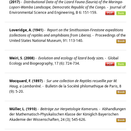
(2017)
-
Distributional Data of the Lizard Fauna (Sauria) of the Maringa-
Lopori-Wamba Landscape, Democratic Republic of the Congo.
-
Journal of
Environmental Science and Engineering, B 6: 151-159.
Loveridge, A. (1941)
-
Report on the Smithsonian-Firestone expeditions
(collections of reptiles and amphibians from Liberia).
-
Proceedings of the
United States National Museum, 91: 113-140.
Meiri, S. (2008)
-
Evolution and ecology of lizard body sizes.
-
Global
Ecology and Biogeography, 17 (6): 724-734.
Mocquard, F. (1897)
-
Sur une collection de Reptiles recueillie par M.
Haug, a Lambaréné.
-
Bulletin de la Société philomathique de Paris, 8
(9): 5-20.
Müller, L. (1910)
-
Beiträge zur Herpetologie Kameruns.
-
Abhandlungen
der Mathematisch-Physikalischen Klasse der Königlich Bayerischen
Akademie der Wissenschaften, 24 (3); 545-626.