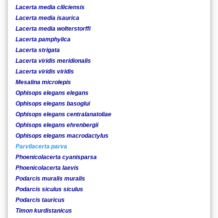
Lacerta media ciliciensis
Lacerta media isaurica
Lacerta media wolterstorffi
Lacerta pamphylica
Lacerta strigata
Lacerta viridis meridionalis
Lacerta viridis viridis
Mesalina microlepis
Ophisops elegans elegans
Ophisops elegans basoglui
Ophisops elegans centralanatoliae
Ophisops elegans ehrenbergii
Ophisops elegans macrodactylus
Parvilacerta parva
Phoenicolacerta cyanisparsa
Phoenicolacerta laevis
Podarcis muralis muralis
Podarcis siculus siculus
Podarcis tauricus
Timon kurdistanicus