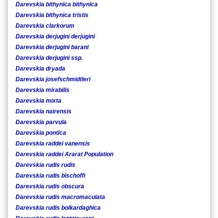
Darevskia bithynica bithynica
Darevskia bithynica tristis
Darevskia clarkorum
Darevskia derjugini derjugini
Darevskia derjugini barani
Darevskia derjugini ssp.
Darevskia dryada
Darevskia josefschmidtleri
Darevskia mirabilis
Darevskia mixta
Darevskia nairensis
Darevskia parvula
Darevskia pontica
Darevskia raddei vanensis
Darevskia raddei Ararat Population
Darevskia rudis rudis
Darevskia rudis bischoffi
Darevskia rudis obscura
Darevskia rudis macromaculata
Darevskia rudis bolkardaghica