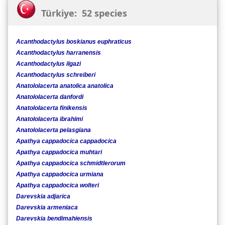
Türkiye: 52 species
Acanthodactylus boskianus euphraticus
Acanthodactylus harranensis
Acanthodactylus ilgazi
Acanthodactylus schreiberi
Anatololacerta anatolica anatolica
Anatololacerta danfordi
Anatololacerta finikensis
Anatololacerta ibrahimi
Anatololacerta pelasgiana
Apathya cappadocica cappadocica
Apathya cappadocica muhtari
Apathya cappadocica schmidtlerorum
Apathya cappadocica urmiana
Apathya cappadocica wolteri
Darevskia adjarica
Darevskia armeniaca
Darevskia bendimahiensis