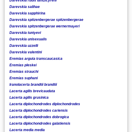
Darevskia rudis lantzicyreni
Darevskia salihae
Darevskia sapphirina
Darevskia spitzenbergerae spitzenbergerae
Darevskia spitzenbergerae wernermayeri
Darevskia tuniyevi
Darevskia unisexualis
Darevskia uzzelli
Darevskia valentini
Eremias arguta transcaucasica
Eremias pleskei
Eremias strauchi
Eremias suphani
Iranolacerta brandtii brandtii
Lacerta agilis brevicaudata
Lacerta agilis grusinica
Lacerta diplochondrodes diplochondrodes
Lacerta diplochondrodes cariensis
Lacerta diplochondrodes dobrogica
Lacerta diplochondrodes galatiensis
Lacerta media media